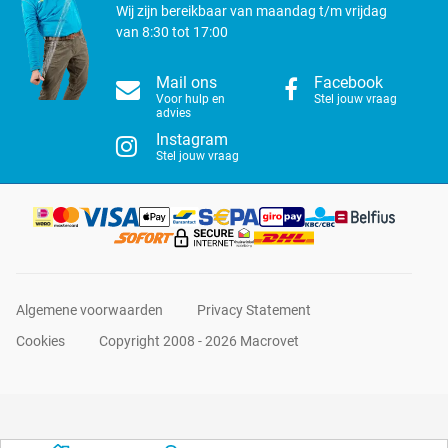
Wij zijn bereikbaar van maandag t/m vrijdag
van 8:30 tot 17:00
Mail ons
Facebook
Voor hulp en
Stel jouw vraag
advies
Instagram
Stel jouw vraag
Algemene voorwaarden
Privacy Statement
Cookies
Copyright 2008 - 2026 Macrovet