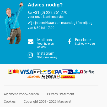
Advies nodig?
+31 (0) 222 761 770
Bel
voor onze klantenservice
Wij zijn bereikbaar van maandag t/m vrijdag
van 8:30 tot 17:00
Mail ons
Facebook
Voor hulp en
Stel jouw vraag
advies
Instagram
Stel jouw vraag
Algemene voorwaarden
Privacy Statement
Cookies
Copyright 2008 - 2026 Macrovet